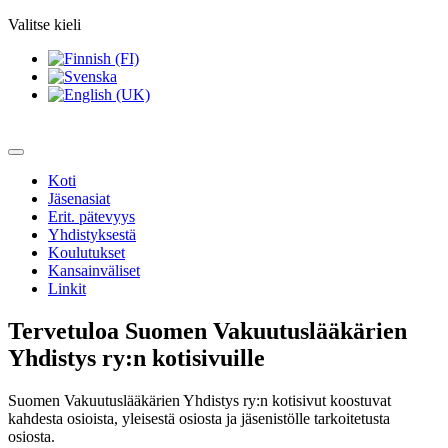
Valitse kieli
Koti
Jäsenasiat
Erit. pätevyys
Yhdistyksestä
Koulutukset
Kansainväliset
Linkit
Tervetuloa Suomen Vakuutuslääkärien
Yhdistys ry:n kotisivuille
Suomen Vakuutuslääkärien Yhdistys ry:n kotisivut koostuvat
kahdesta osioista, yleisestä osiosta ja jäsenistölle tarkoitetusta
osiosta.